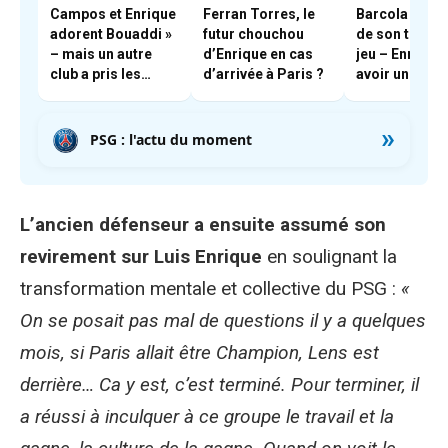
Campos et Enrique
Ferran Torres, le
Barcola se pla
adorent Bouaddi »
futur chouchou
de son temps
– mais un autre
d’Enrique en cas
jeu – Enrique 
club a pris les
d’arrivée à Paris ?
avoir une
devants
discussion av
»
PSG : l'actu du moment
L’ancien défenseur a ensuite assumé son
revirement sur Luis Enrique
en soulignant la
transformation mentale et collective du PSG :
«
On se posait pas mal de questions il y a quelques
mois, si Paris allait être Champion, Lens est
derrière… Ca y est, c’est terminé. Pour terminer, il
a réussi à inculquer à ce groupe le travail et la