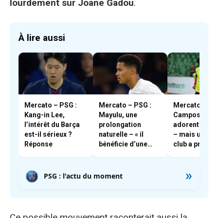
lourdement sur Joane Gadou
.
À lire aussi
Mercato – PSG :
Mercato – PSG :
Mercato – PSG
Kang-in Lee,
Mayulu, une
Campos et En
l’intérêt du Barça
prolongation
adorent Boua
est-il sérieux ?
naturelle – « il
– mais un aut
Réponse
bénéficie d’une
club a pris les
très forte cote en
devants
interne »
»
PSG : l'actu du moment
Ce possible mouvement raconterait aussi la