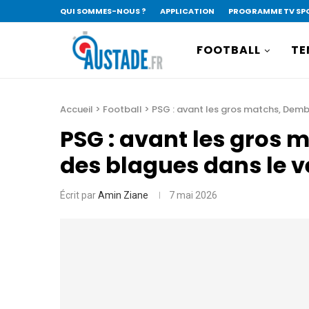
QUI SOMMES-NOUS ?
APPLICATION
PROGRAMME TV SP
FOOTBALL
TE
Accueil
>
Football
>
PSG : avant les gros matchs, Demb
PSG : avant les gros 
des blagues dans le v
Écrit par
Amin Ziane
7 mai 2026