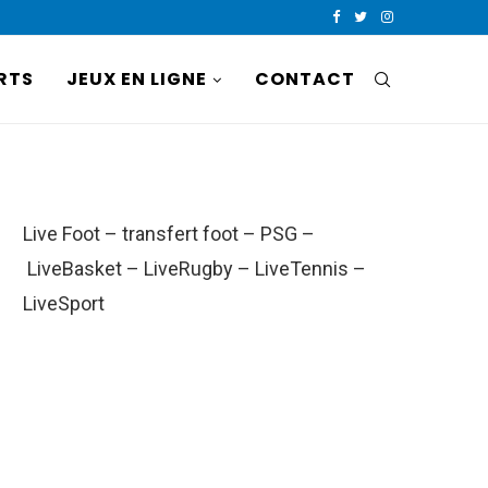
RTS
JEUX EN LIGNE
CONTACT
Live Foot
–
transfert foot
–
PSG
–
LiveBasket
–
LiveRugby
–
LiveTennis
–
LiveSport