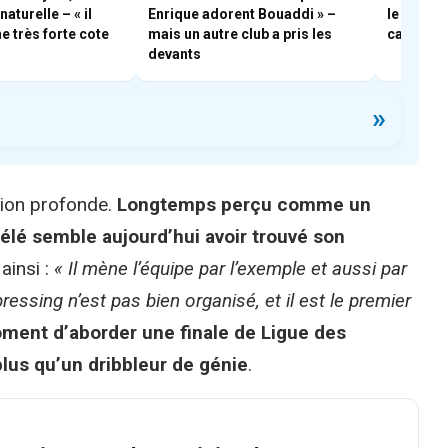
aturelle – « il
Enrique adorent Bouaddi » –
le futur 
e très forte cote
mais un autre club a pris les
cas d’arr
devants
»
tion profonde.
Longtemps perçu comme un
bélé semble aujourd’hui avoir trouvé son
ainsi :
« Il mène l’équipe par l’exemple et aussi par
ressing n’est pas bien organisé, et il est le premier
ment d’aborder une finale de Ligue des
plus qu’un dribbleur de génie
.