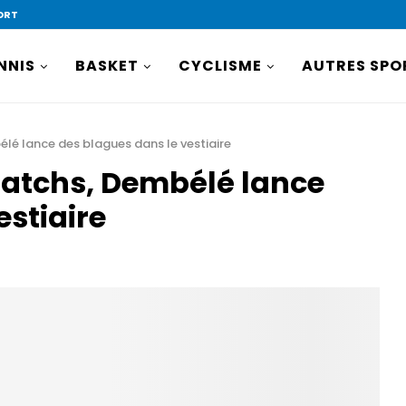
ORT
NNIS
BASKET
CYCLISME
AUTRES SPO
élé lance des blagues dans le vestiaire
matchs, Dembélé lance
estiaire