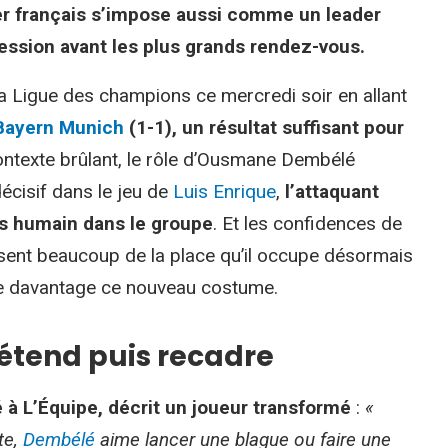
ilier français s’impose aussi comme un leader
ression avant les plus grands rendez-vous.
e la Ligue des champions ce mercredi soir en allant
Bayern Munich
(1-1), un résultat suffisant pour
ontexte brûlant, le rôle d’Ousmane Dembélé
écisif dans le jeu de
Luis Enrique
,
l’attaquant
ds humain dans le groupe
. Et les confidences de
isent beaucoup de la place qu’il occupe désormais
ore davantage ce nouveau costume.
détend puis recadre
 à L’Équipe, décrit un joueur transformé
:
«
te,
Dembélé
aime lancer une blague ou faire une