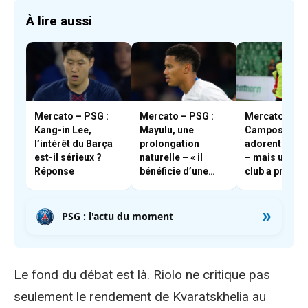
À lire aussi
Mercato – PSG :
Mercato – PSG :
Mercato – PSG
Kang-in Lee,
Mayulu, une
Campos et En
l’intérêt du Barça
prolongation
adorent Boua
est-il sérieux ?
naturelle – « il
– mais un aut
Réponse
bénéficie d’une
club a pris les
très forte cote en
devants
interne »
»
PSG : l'actu du moment
Le fond du débat est là. Riolo ne critique pas
seulement le rendement de Kvaratskhelia au