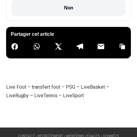
Non
Partager cet article
Live Foot
–
transfert foot
–
PSG
–
LiveBasket
–
LiveRugby
–
LiveTennis
–
LiveSport
CONTACT
•
RECRUTEMENT
•
MENTIONS LÉGALES
•
DONNÉES