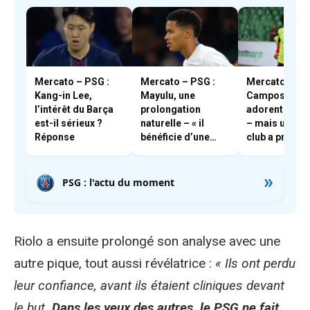
Mercato – PSG :
Mercato – PSG :
Mercato – PSG
Kang-in Lee,
Mayulu, une
Campos et En
l’intérêt du Barça
prolongation
adorent Boua
est-il sérieux ?
naturelle – « il
– mais un aut
Réponse
bénéficie d’une
club a pris les
très forte cote en
devants
interne »
»
PSG : l'actu du moment
Riolo a ensuite prolongé son analyse avec une
autre pique, tout aussi révélatrice :
« Ils ont perdu
leur confiance, avant ils étaient cliniques devant
le but.
Dans les yeux des autres, le PSG ne fait