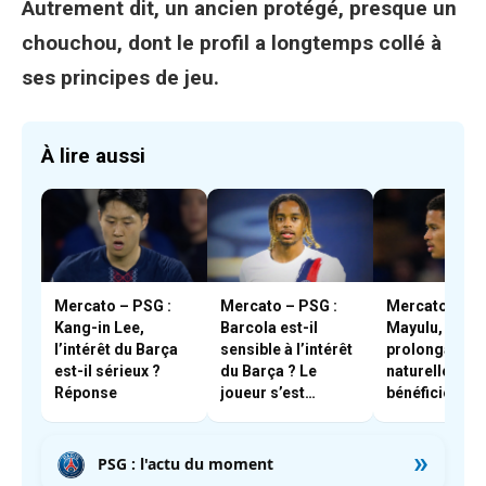
Autrement dit, un ancien protégé, presque un
chouchou, dont le profil a longtemps collé à
ses principes de jeu.
À lire aussi
Mercato – PSG :
Mercato – PSG :
Mercato – PS
Kang-in Lee,
Barcola est-il
Mayulu, une
l’intérêt du Barça
sensible à l’intérêt
prolongation
est-il sérieux ?
du Barça ? Le
naturelle – « il
Réponse
joueur s’est
bénéficie d’u
positionné
très forte cot
interne »
»
PSG : l'actu du moment