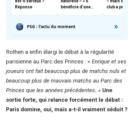
est-il sérieux ?
naturelle – « il
– mais un aut
Réponse
bénéficie d’une
club a pris les
très forte cote en
devants
interne »
»
PSG : l'actu du moment
Rothen a enfin élargi le débat à la régularité
parisienne au Parc des Princes :
« Enrique et ses
joueurs ont fait beaucoup plus de matchs nuls et
beaucoup plus de mauvais matchs au Parc des
Princes que les années précédentes. »
Une
sortie forte, qui relance forcément le débat :
Paris domine, oui, mais a-t-il vraiment séduit ?