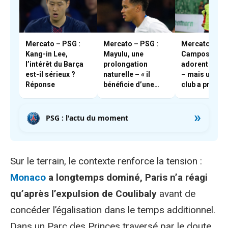
Mercato – PSG :
Mercato – PSG :
Mercato – PSG
Kang-in Lee,
Mayulu, une
Campos et En
l’intérêt du Barça
prolongation
adorent Boua
est-il sérieux ?
naturelle – « il
– mais un aut
Réponse
bénéficie d’une
club a pris les
très forte cote en
devants
interne »
»
PSG : l'actu du moment
Sur le terrain, le contexte renforce la tension :
Monaco
a longtemps dominé, Paris n’a réagi
qu’après l’expulsion de Coulibaly
avant de
concéder l’égalisation dans le temps additionnel.
Dans un Parc des Princes traversé par le doute,