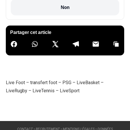
Non
Partager cet article
Live Foot
–
transfert foot
–
PSG
–
LiveBasket
–
LiveRugby
–
LiveTennis
–
LiveSport
CONTACT
•
RECRUTEMENT
•
MENTIONS LÉGALES
•
DONNÉES