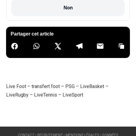
Non
Partager cet article
Live Foot
–
transfert foot
–
PSG
–
LiveBasket
–
LiveRugby
–
LiveTennis
–
LiveSport
CONTACT
•
RECRUTEMENT
•
MENTIONS LÉGALES
•
DONNÉES