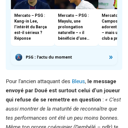
Mercato – PSG :
Mercato – PSG :
Mercato – PSG
Kang-in Lee,
Mayulu, une
Campos et En
l’intérêt du Barça
prolongation
adorent Boua
est-il sérieux ?
naturelle – « il
– mais un aut
Réponse
bénéficie d’une
club a pris les
très forte cote en
devants
interne »
»
PSG : l'actu du moment
Pour l’ancien attaquant des
Bleus
,
le message
envoyé par Doué est surtout celui d’un joueur
qui refuse de se remettre en question
:
« C’est
aussi montrer de la maturité de reconnaître que
tes performances ont été un peu moins bonnes.
Même ton propre coéquipier (Dembélé – ndlr) te