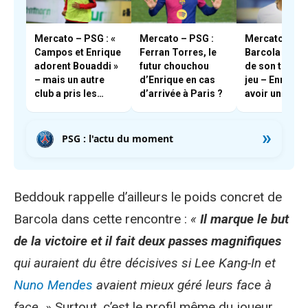
Mercato – PSG : «
Mercato – PSG :
Mercato – PS
Campos et Enrique
Ferran Torres, le
Barcola se pla
adorent Bouaddi »
futur chouchou
de son temps
– mais un autre
d’Enrique en cas
jeu – Enrique 
club a pris les
d’arrivée à Paris ?
avoir une
devants
discussion av
»
PSG : l'actu du moment
Beddouk rappelle d’ailleurs le poids concret de
Barcola dans cette rencontre :
«
Il marque le but
de la victoire et il fait deux passes magnifiques
qui auraient du être décisives si Lee Kang-In et
Nuno Mendes
avaient mieux géré leurs face à
face. »
Surtout, c’est le profil même du joueur,