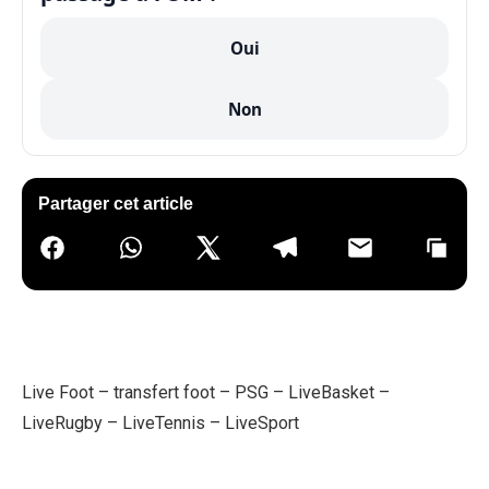
Oui
Non
Partager cet article
Live Foot
–
transfert foot
–
PSG
–
LiveBasket
–
LiveRugby
–
LiveTennis
–
LiveSport