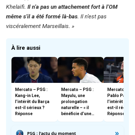
Khelaïfi.
Il n’a pas un attachement fort à l’OM
même s’il a été formé là-bas
. Il n’est pas
viscéralement Marseillais. »
À lire aussi
Mercato – PSG :
Mercato – PSG :
Mercato – OM
Kang-in Lee,
Mayulu, une
Pablo Pagis,
l’intérêt du Barça
prolongation
l’intérêt du cl
est-il sérieux ?
naturelle – « il
est-il réel ?
Réponse
bénéficie d’une
Réponse
très forte cote en
interne »
»
PSG : l'actu du moment