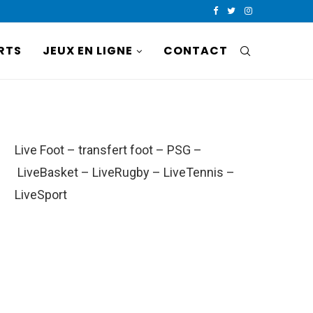
RTS
JEUX EN LIGNE
CONTACT
Live Foot
–
transfert foot
–
PSG
–
LiveBasket
–
LiveRugby
–
LiveTennis
–
LiveSport