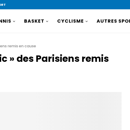
ORT
NNIS
BASKET
CYCLISME
AUTRES SPO
siens remis en cause
ic » des Parisiens remis