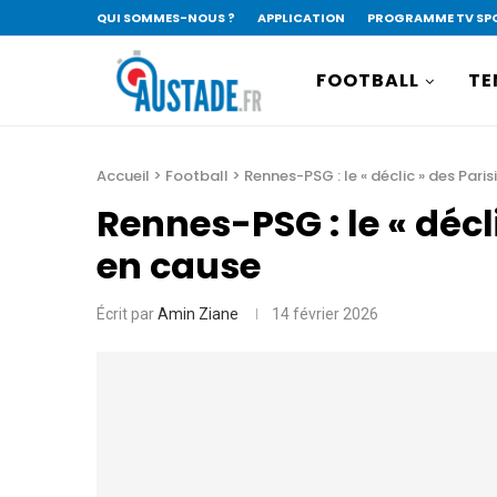
QUI SOMMES-NOUS ?
APPLICATION
PROGRAMME TV SP
FOOTBALL
TE
Accueil
>
Football
>
Rennes-PSG : le « déclic » des Pari
Rennes-PSG : le « décl
en cause
Écrit par
Amin Ziane
14 février 2026