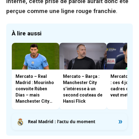
interne, cette prise de parole aurait donc été
perçue comme une ligne rouge franchie
.
À lire aussi
Mercato – Real
Mercato – Barça :
Mercato – Ar
Madrid : Mourinho
Manchester City
: ces 4 joueur
convoite Rúben
s’intéresse à un
cadres qu’Art
Dias – mais
second couteau de
veut mettre d
Manchester City
Hansi Flick
résiste
»
Real Madrid : l'actu du moment