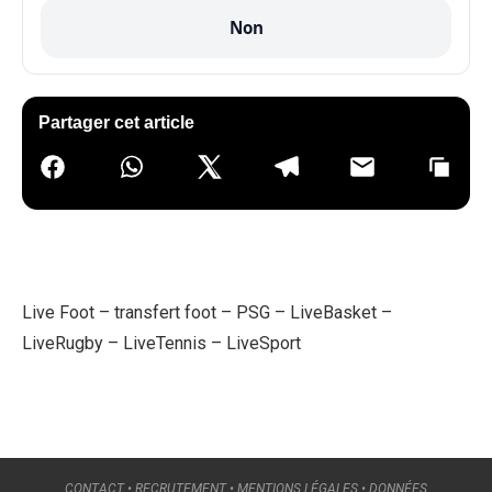
Non
Partager cet article
Live Foot
–
transfert foot
–
PSG
–
LiveBasket
–
LiveRugby
–
LiveTennis
–
LiveSport
CONTACT
•
RECRUTEMENT
•
MENTIONS LÉGALES
•
DONNÉES