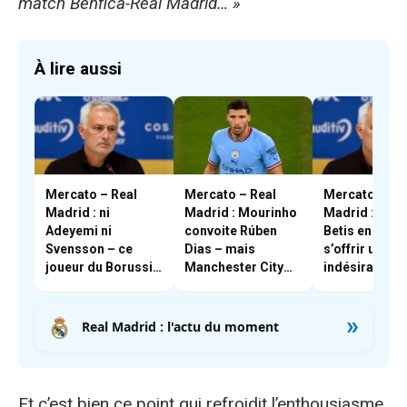
match Benfica-Real Madrid… »
À lire aussi
Mercato – Real
Mercato – Real
Mercato – Re
Madrid : ni
Madrid : Mourinho
Madrid : le Re
Adeyemi ni
convoite Rúben
Betis en pass
Svensson – ce
Dias – mais
s’offrir un
joueur du Borussia
Manchester City
indésirable d
Dortmund qui
résiste
Mourinho
intéresse
»
Mourinho
Real Madrid : l'actu du moment
Et c’est bien ce point qui refroidit l’enthousiasme