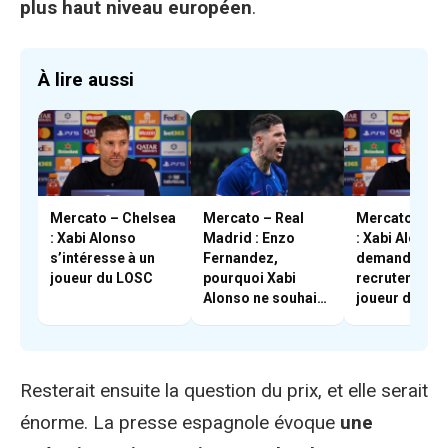
plus haut niveau européen
.
À lire aussi
Mercato – Chelsea
Mercato – Real
Mercato – Ch
: Xabi Alonso
Madrid : Enzo
: Xabi Alonso 
s’intéresse à un
Fernandez,
demandé le
joueur du LOSC
pourquoi Xabi
recrutement 
Alonso ne souhaite
joueur du Bar
pas le conserver
Resterait ensuite la question du prix, et elle serait
énorme. La presse espagnole évoque
une