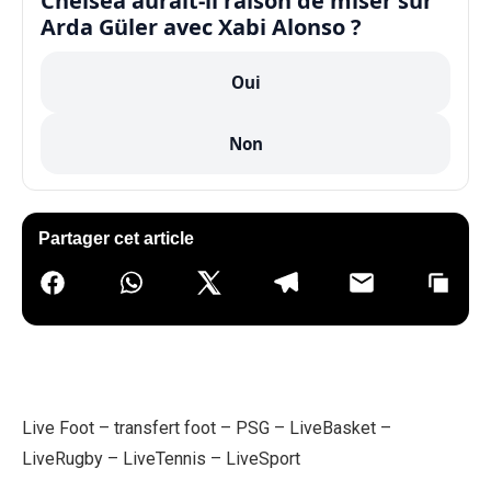
Chelsea aurait-il raison de miser sur
Arda Güler avec Xabi Alonso ?
Oui
Non
Partager cet article
Live Foot
–
transfert foot
–
PSG
–
LiveBasket
–
LiveRugby
–
LiveTennis
–
LiveSport