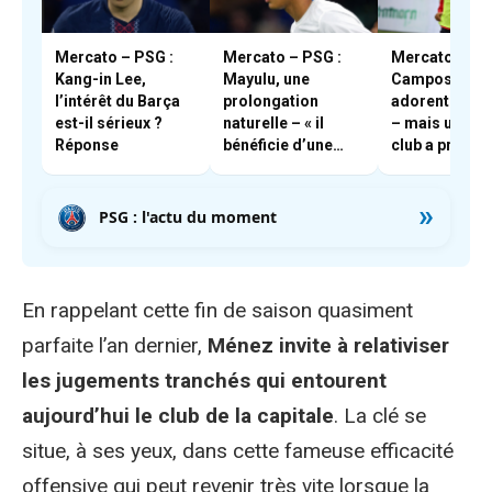
Mercato – PSG :
Mercato – PSG :
Mercato – PSG
Kang-in Lee,
Mayulu, une
Campos et En
l’intérêt du Barça
prolongation
adorent Boua
est-il sérieux ?
naturelle – « il
– mais un aut
Réponse
bénéficie d’une
club a pris les
très forte cote en
devants
interne »
»
PSG : l'actu du moment
En rappelant cette fin de saison quasiment
parfaite l’an dernier,
Ménez invite à relativiser
les jugements tranchés qui entourent
aujourd’hui le club de la capitale
. La clé se
situe, à ses yeux, dans cette fameuse efficacité
offensive qui peut revenir très vite lorsque la