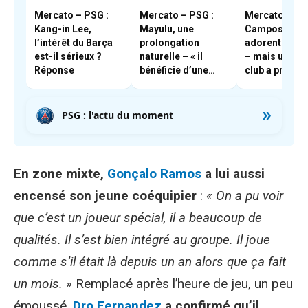
Mercato – PSG :
Mercato – PSG :
Mercato – PSG
Kang-in Lee,
Mayulu, une
Campos et En
l’intérêt du Barça
prolongation
adorent Boua
est-il sérieux ?
naturelle – « il
– mais un aut
Réponse
bénéficie d’une
club a pris les
très forte cote en
devants
interne »
»
PSG : l'actu du moment
En zone mixte,
Gonçalo Ramos
a lui aussi
encensé son jeune coéquipier
:
« On a pu voir
que c’est un joueur spécial, il a beaucoup de
qualités. Il s’est bien intégré au groupe. Il joue
comme s’il était là depuis un an alors que ça fait
un mois. »
Remplacé après l’heure de jeu, un peu
émoussé,
Dro Fernandez
a confirmé qu’il