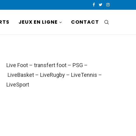
RTS
JEUX EN LIGNE
CONTACT
Live Foot
–
transfert foot
–
PSG
–
LiveBasket
–
LiveRugby
–
LiveTennis
–
LiveSport