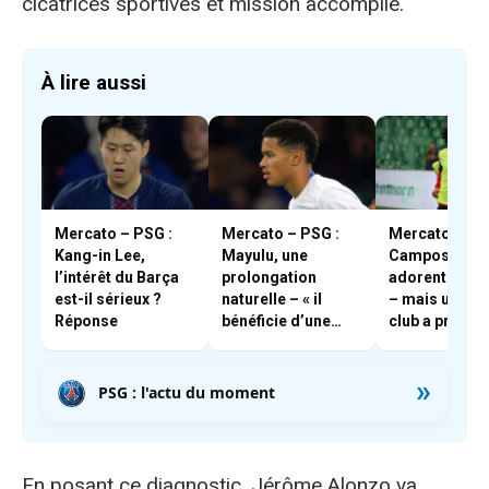
cicatrices sportives et mission accomplie.
À lire aussi
Mercato – PSG :
Mercato – PSG :
Mercato – PSG
Kang-in Lee,
Mayulu, une
Campos et En
l’intérêt du Barça
prolongation
adorent Boua
est-il sérieux ?
naturelle – « il
– mais un aut
Réponse
bénéficie d’une
club a pris les
très forte cote en
devants
interne »
»
PSG : l'actu du moment
En posant ce diagnostic, Jérôme Alonzo va