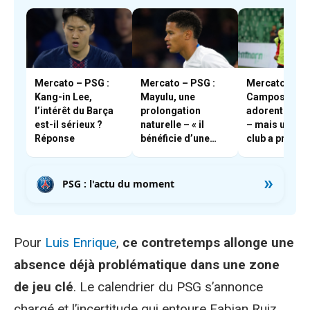
Mercato – PSG :
Mercato – PSG :
Mercato – PSG
Kang-in Lee,
Mayulu, une
Campos et En
l’intérêt du Barça
prolongation
adorent Boua
est-il sérieux ?
naturelle – « il
– mais un aut
Réponse
bénéficie d’une
club a pris les
très forte cote en
devants
interne »
»
PSG : l'actu du moment
Pour
Luis Enrique
,
ce contretemps allonge une
absence déjà problématique dans une zone
de jeu clé
. Le calendrier du PSG s’annonce
chargé et l’incertitude qui entoure Fabian Ruiz