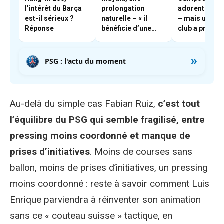
l’intérêt du Barça
prolongation
adorent Boua
est-il sérieux ?
naturelle – « il
– mais un aut
Réponse
bénéficie d’une
club a pris les
très forte cote en
devants
interne »
»
PSG : l'actu du moment
Au-delà du simple cas Fabian Ruiz,
c’est tout
l’équilibre du PSG qui semble fragilisé, entre
pressing moins coordonné et manque de
prises d’initiatives
. Moins de courses sans
ballon, moins de prises d’initiatives, un pressing
moins coordonné : reste à savoir comment Luis
Enrique parviendra à réinventer son animation
sans ce « couteau suisse » tactique, en