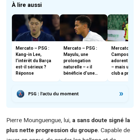
À lire aussi
Mercato – PSG :
Mercato – PSG :
Mercato – PSG
Kang-in Lee,
Mayulu, une
Campos et En
l’intérêt du Barça
prolongation
adorent Boua
est-il sérieux ?
naturelle – « il
– mais un aut
Réponse
bénéficie d’une
club a pris les
très forte cote en
devants
interne »
»
PSG : l'actu du moment
Pierre Mounguengue, lui,
a sans doute signé la
plus nette progression du groupe
. Capable de