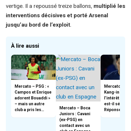
vertige. Il a repoussé treize ballons,
multiplié les
interventions décisives et porté Arsenal
jusqu’au bord de l’exploit
.
À lire aussi
Mercato – PSG : «
Mercato – PS
Campos et Enrique
Kang-in Lee,
adorent Bouaddi »
l’intérêt du B
– mais un autre
est-il sérieux 
Mercato – Boca
club a pris les
Réponse
Juniors : Cavani
devants
(ex-PSG) en
contact avec un