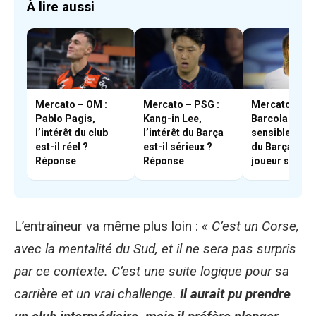
À lire aussi
Mercato – OM :
Mercato – PSG :
Mercato – PS
Pablo Pagis,
Kang-in Lee,
Barcola est-il
l’intérêt du club
l’intérêt du Barça
sensible à l’in
est-il réel ?
est-il sérieux ?
du Barça ? Le
Réponse
Réponse
joueur s’est
positionné
L’entraîneur va même plus loin :
« C’est un Corse,
avec la mentalité du Sud, et il ne sera pas surpris
par ce contexte. C’est une suite logique pour sa
carrière et un vrai challenge.
Il aurait pu prendre