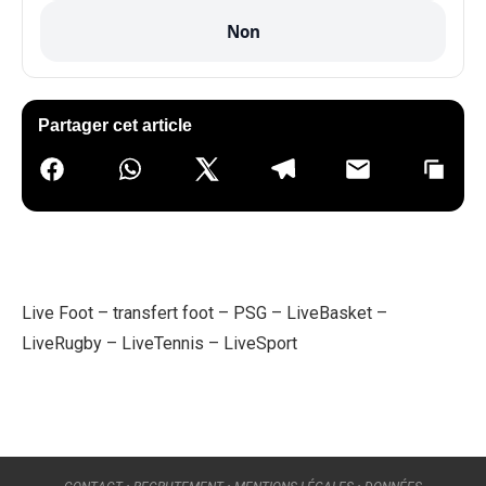
Non
Partager cet article
Live Foot
–
transfert foot
–
PSG
–
LiveBasket
–
LiveRugby
–
LiveTennis
–
LiveSport