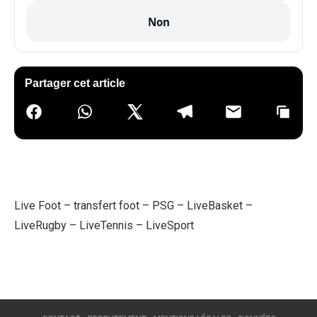
Non
Partager cet article
Live Foot
–
transfert foot
–
PSG
–
LiveBasket
–
LiveRugby
–
LiveTennis
–
LiveSport