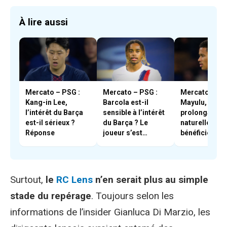
À lire aussi
Mercato – PSG :
Mercato – PSG :
Mercato – PS
Kang-in Lee,
Barcola est-il
Mayulu, une
l’intérêt du Barça
sensible à l’intérêt
prolongation
est-il sérieux ?
du Barça ? Le
naturelle – « il
Réponse
joueur s’est
bénéficie d’u
positionné
très forte cot
interne »
Surtout,
le
RC Lens
n’en serait plus au simple
stade du repérage
. Toujours selon les
informations de l’insider Gianluca Di Marzio, les