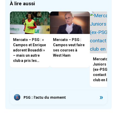
À lire aussi
Mercato – PSG : «
Mercato – PSG :
Campos et Enrique
Campos veut faire
adorent Bouaddi »
ses courses à
– mais un autre
West Ham
Mercato – Bo
club a pris les
Juniors : Cav
devants
(ex-PSG) en
contact avec 
club en Espa
»
PSG : l'actu du moment