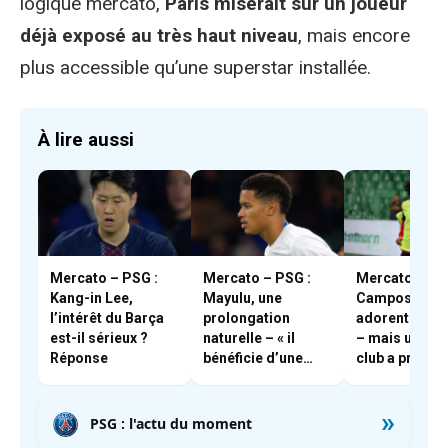
logique mercato,
Paris miserait sur un joueur
déjà exposé au très haut niveau
, mais encore
plus accessible qu’une superstar installée.
À lire aussi
Mercato – PSG :
Mercato – PSG :
Mercato – PSG
Kang-in Lee,
Mayulu, une
Campos et En
l’intérêt du Barça
prolongation
adorent Boua
est-il sérieux ?
naturelle – « il
– mais un aut
Réponse
bénéficie d’une
club a pris les
très forte cote en
devants
interne »
»
PSG : l'actu du moment