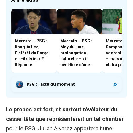
Mercato – PSG :
Mercato – PSG :
Mercato – PSG
Kang-in Lee,
Mayulu, une
Campos et En
l’intérêt du Barça
prolongation
adorent Boua
est-il sérieux ?
naturelle – « il
– mais un aut
Réponse
bénéficie d’une
club a pris les
très forte cote en
devants
interne »
»
PSG : l'actu du moment
Le propos est fort, et surtout révélateur du
casse-tête que représenterait un tel chantier
pour le PSG. Julian Alvarez apporterait une