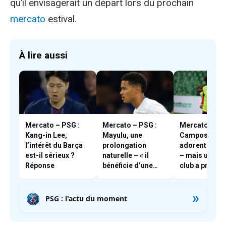
qu’il envisagerait un départ lors du prochain
mercato
estival.
À lire aussi
Mercato – PSG :
Mercato – PSG :
Mercato – PSG
Kang-in Lee,
Mayulu, une
Campos et En
l’intérêt du Barça
prolongation
adorent Boua
est-il sérieux ?
naturelle – « il
– mais un aut
Réponse
bénéficie d’une
club a pris les
très forte cote en
devants
interne »
»
PSG : l'actu du moment