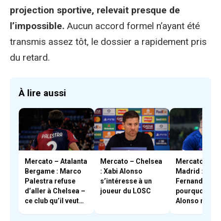
projection sportive, relevait presque de
l’impossible.
Aucun accord formel n’ayant été
transmis assez tôt, le dossier a rapidement pris
du retard.
À lire aussi
Mercato – Atalanta
Mercato – Chelsea
Mercato – Re
Bergame : Marco
: Xabi Alonso
Madrid : Enzo
Palestra refuse
s’intéresse à un
Fernandez,
d’aller à Chelsea –
joueur du LOSC
pourquoi Xab
ce club qu’il veut
Alonso ne sou
rejoindre
pas le conser