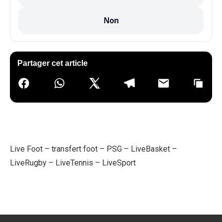
Non
Partager cet article
Live Foot
–
transfert foot
–
PSG
–
LiveBasket
–
LiveRugby
–
LiveTennis
–
LiveSport