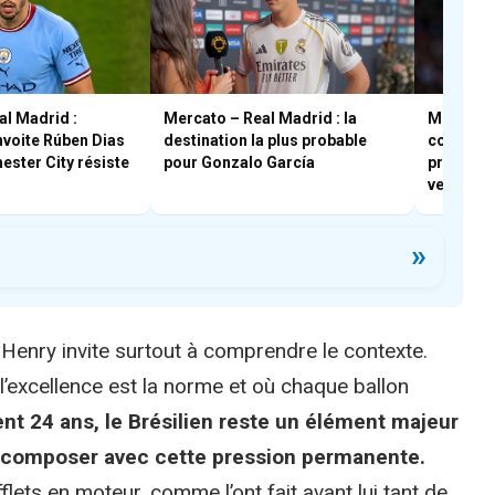
al Madrid :
Mercato – Real Madrid : la
Mercato 
voite Rúben Dias
destination la plus probable
comment 
ster City résiste
pour Gonzalo García
profiter 
vestiaire
»
Henry invite surtout à comprendre le contexte.
 l’excellence est la norme et où chaque ballon
nt 24 ans, le Brésilien reste un élément majeur
à composer avec cette pression permanente.
flets en moteur, comme l’ont fait avant lui tant de