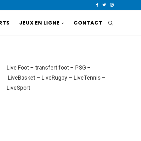
RTS
JEUX EN LIGNE
CONTACT
Live Foot
–
transfert foot
–
PSG
–
LiveBasket
–
LiveRugby
–
LiveTennis
–
LiveSport