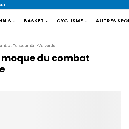
ORT
NNIS
BASKET
CYCLISME
AUTRES SPO
 combat Tchouaméni-Valverde
se moque du combat
e