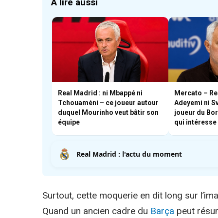
À lire aussi
Real Madrid : ni Mbappé ni
Mercato – Rea
Tchouaméni – ce joueur autour
Adeyemi ni S
duquel Mourinho veut bâtir son
joueur du Bo
équipe
qui intéress
Real Madrid : l'actu du moment
Surtout, cette moquerie en dit long sur l’im
Quand un ancien cadre du
Barça
peut résum