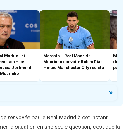
l Madrid : ni
Mercato – Real Madrid :
Mercato –
vensson – ce
Mourinho convoite Rúben Dias
destinati
russia Dortmund
– mais Manchester City résiste
pour Gon
e Mourinho
»
age renvoyée par le Real Madrid à cet instant.
er la situation en une seule question, c’est que la