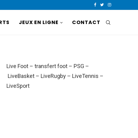
RTS
JEUX EN LIGNE
CONTACT
Live Foot
–
transfert foot
–
PSG
–
LiveBasket
–
LiveRugby
–
LiveTennis
–
LiveSport