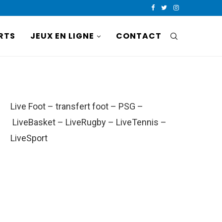
RTS
JEUX EN LIGNE
CONTACT
Live Foot
–
transfert foot
–
PSG
–
LiveBasket
–
LiveRugby
–
LiveTennis
–
LiveSport