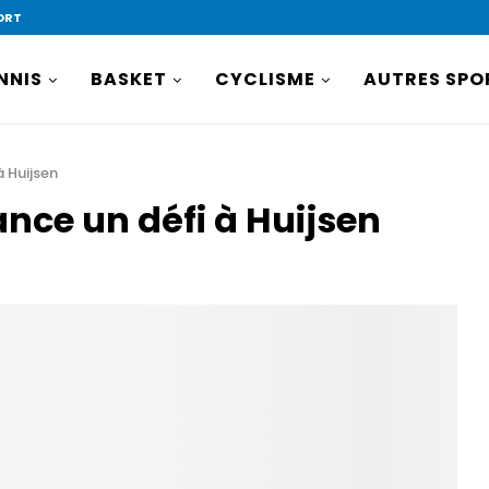
ORT
NNIS
BASKET
CYCLISME
AUTRES SPO
à Huijsen
lance un défi à Huijsen