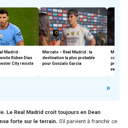
al Madrid :
Mercato – Real Madrid : la
Mercato 
voite Rúben Dias
destination la plus probable
comment 
ster City résiste
pour Gonzalo García
profiter 
vestiaire
»
e. Le Real Madrid croit toujours en Dean
e forte sur le terrain.
S’il parvient à franchir ce