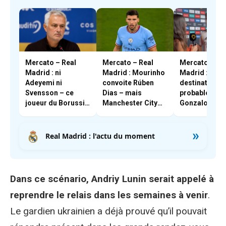
Mercato – Real
Mercato – Real
Mercato – Re
Madrid : ni
Madrid : Mourinho
Madrid : la
Adeyemi ni
convoite Rúben
destination la
Svensson – ce
Dias – mais
probable pou
joueur du Borussia
Manchester City
Gonzalo Garc
Dortmund qui
résiste
intéresse
»
Mourinho
Real Madrid : l'actu du moment
Dans ce scénario, Andriy Lunin serait appelé à
reprendre le relais dans les semaines à venir
.
Le gardien ukrainien a déjà prouvé qu’il pouvait