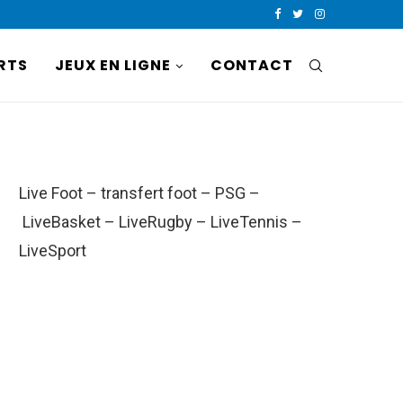
RTS
JEUX EN LIGNE
CONTACT
Live Foot
–
transfert foot
–
PSG
–
LiveBasket
–
LiveRugby
–
LiveTennis
–
LiveSport