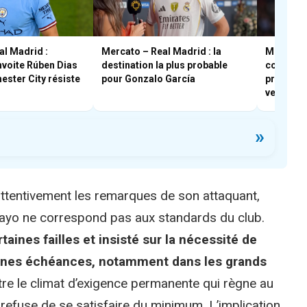
al Madrid :
Mercato – Real Madrid : la
Mercato 
voite Rúben Dias
destination la plus probable
comment 
ster City résiste
pour Gonzalo García
profiter 
vestiaire
»
attentivement les remarques de son attaquant,
 Rayo ne correspond pas aux standards du club.
aines failles et insisté sur la nécessité de
haines échéances, notamment dans les grands
stre le climat d’exigence permanente qui règne au
 refuse de se satisfaire du minimum. L’implication