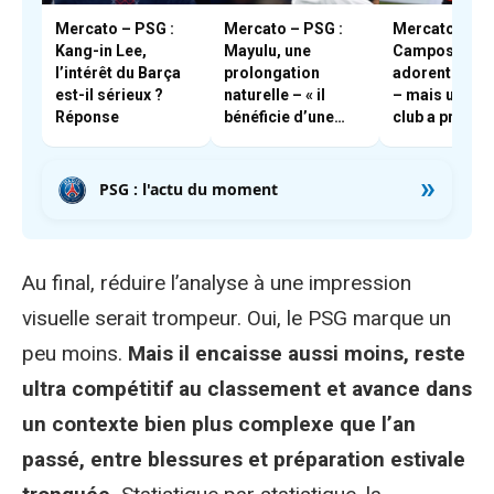
Mercato – PSG :
Mercato – PSG :
Mercato – PSG
Kang-in Lee,
Mayulu, une
Campos et En
l’intérêt du Barça
prolongation
adorent Boua
est-il sérieux ?
naturelle – « il
– mais un aut
Réponse
bénéficie d’une
club a pris les
très forte cote en
devants
interne »
»
PSG : l'actu du moment
Au final, réduire l’analyse à une impression
visuelle serait trompeur. Oui, le PSG marque un
peu moins.
Mais il encaisse aussi moins, reste
ultra compétitif au classement et avance dans
un contexte bien plus complexe que l’an
passé, entre blessures et préparation estivale