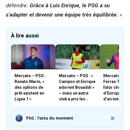
défendre.
Grâce à Luis Enrique, le PSG a su
s’adapter et devenir une équipe très équilibrée
. »
À lire aussi
Mercato – PSG :
Mercato – PSG : «
Mercato – PS
Renato Marin, «
Campos et Enrique
Ferran Torres,
des options de
adorent Bouaddi »
futur chouch
prêt existent en
– mais un autre
d’Enrique en 
Ligue 1 »
club a pris les
d’arrivée à Pa
devants
»
PSG : l'actu du moment