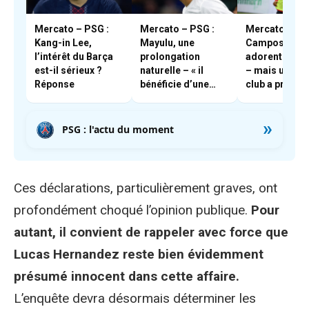
Mercato – PSG :
Mercato – PSG :
Mercato – PSG
Kang-in Lee,
Mayulu, une
Campos et En
l’intérêt du Barça
prolongation
adorent Boua
est-il sérieux ?
naturelle – « il
– mais un aut
Réponse
bénéficie d’une
club a pris les
très forte cote en
devants
interne »
»
PSG : l'actu du moment
Ces déclarations, particulièrement graves, ont
profondément choqué l’opinion publique.
Pour
autant, il convient de rappeler avec force que
Lucas Hernandez reste bien évidemment
présumé innocent dans cette affaire.
L’enquête devra désormais déterminer les