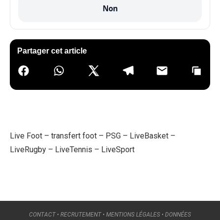
Non
Partager cet article
Live Foot
–
transfert foot
–
PSG
–
LiveBasket
–
LiveRugby
–
LiveTennis
–
LiveSport
CONTACT
•
RECRUTEMENT
•
MENTIONS LÉGALES
•
DONNÉES