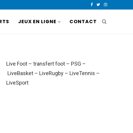
RTS
JEUX EN LIGNE
CONTACT
Live Foot
–
transfert foot
–
PSG
–
LiveBasket
–
LiveRugby
–
LiveTennis
–
LiveSport