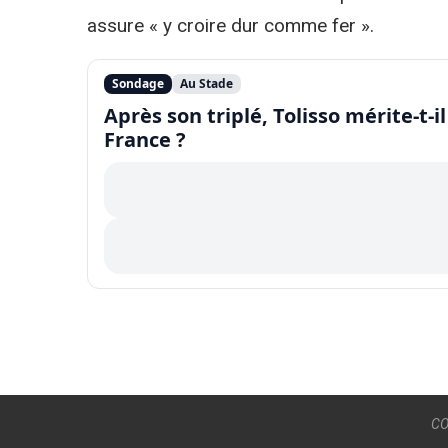
assure « y croire dur comme fer ».
Sondage
Au Stade
Après son triplé, Tolisso mérite-t
France ?
CO