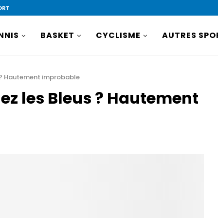
ORT
NNIS
BASKET
CYCLISME
AUTRES SPO
us ? Hautement improbable
hez les Bleus ? Hautement