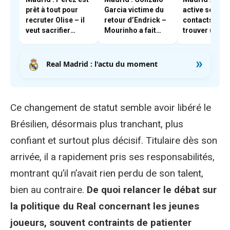
prêt à tout pour
Garcia victime du
active ses
recruter Olise – il
retour d’Endrick –
contacts pou
veut sacrifier
Mourinho a fait
trouver une p
Tchouaméni et
son choix
de sortie à
Camavinga
Mastantuono
»
Real Madrid : l'actu du moment
Ce changement de statut semble avoir libéré le
Brésilien, désormais plus tranchant, plus
confiant et surtout plus décisif. Titulaire dès son
arrivée, il a rapidement pris ses responsabilités,
montrant qu’il n’avait rien perdu de son talent,
bien au contraire.
De quoi relancer le débat sur
la politique du Real concernant les jeunes
joueurs, souvent contraints de patienter