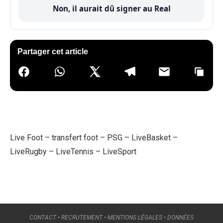
Non, il aurait dû signer au Real
Partager cet article
Live Foot
–
transfert foot
–
PSG
–
LiveBasket
–
LiveRugby
–
LiveTennis
–
LiveSport
CONTACT
•
RECRUTEMENT
•
MENTIONS LÉGALES
•
DONNÉES