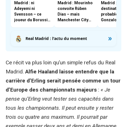
Madrid : ni
Madrid : Mourinho
Madrid : la
Adeyemi ni
convoite Rúben
destination la
Svensson – ce
Dias – mais
probable pou
joueur du Borussia
Manchester City
Gonzalo Garc
Dortmund qui
résiste
intéresse
»
Mourinho
Real Madrid : l'actu du moment
Ce récit va plus loin qu’un simple refus du Real
Madrid.
Alfie Haaland laisse entendre que la
carrière d’Erling serait pensée comme un tour
d’Europe des championnats majeurs
:
« Je
pense qu’Erling veut tester ses capacités dans
tous les championnats. Il peut ensuite y rester
trois ou quatre ans maximum. Il pourrait par
exemple passer deux ans et demi en Allemagne,