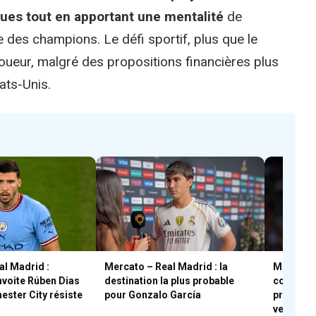
iques tout en apportant une mentalité
de
e des champions. Le défi sportif, plus que le
 joueur, malgré des propositions financières plus
ats-Unis.
al Madrid :
Mercato – Real Madrid : la
Mercato 
voite Rúben Dias
destination la plus probable
comment 
ster City résiste
pour Gonzalo García
profiter 
vestiaire