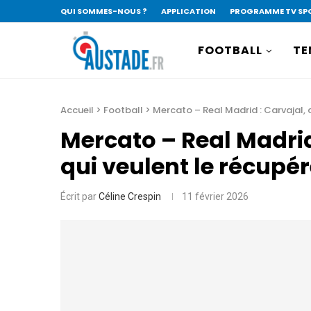
QUI SOMMES-NOUS ?
APPLICATION
PROGRAMME TV SP
FOOTBALL
TE
Accueil
>
Football
>
Mercato – Real Madrid : Carvajal, 
Mercato – Real Madrid 
qui veulent le récupé
Écrit par
Céline Crespin
11 février 2026