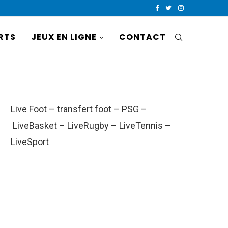
RTS
JEUX EN LIGNE
CONTACT
Live Foot
–
transfert foot
–
PSG
–
LiveBasket
–
LiveRugby
–
LiveTennis
–
LiveSport