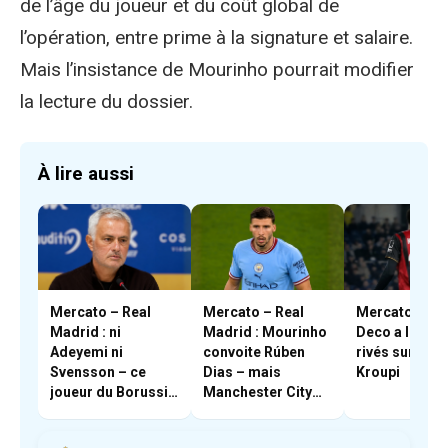
de l’âge du joueur et du coût global de
l’opération, entre prime à la signature et salaire.
Mais l’insistance de Mourinho pourrait modifier
la lecture du dossier.
À lire aussi
Mercato – Real
Mercato – Real
Mercato – Bar
Madrid : ni
Madrid : Mourinho
Deco a les ye
Adeyemi ni
convoite Rúben
rivés sur Eli J
Svensson – ce
Dias – mais
Kroupi
joueur du Borussia
Manchester City
Dortmund qui
résiste
intéresse