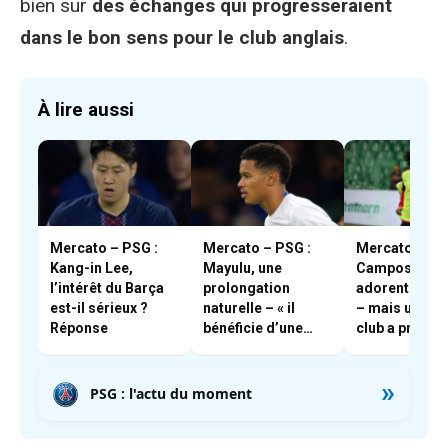
bien sur
des échanges qui progresseraient
dans le bon sens pour le club anglais
.
À lire aussi
Mercato – PSG :
Mercato – PSG :
Mercato – PSG
Kang-in Lee,
Mayulu, une
Campos et En
l’intérêt du Barça
prolongation
adorent Boua
est-il sérieux ?
naturelle – « il
– mais un aut
Réponse
bénéficie d’une
club a pris les
très forte cote en
devants
interne »
»
PSG : l'actu du moment