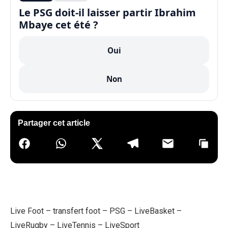
Le PSG doit-il laisser partir Ibrahim
Mbaye cet été ?
Oui
Non
Partager cet article
Live Foot
–
transfert foot
–
PSG
–
LiveBasket
–
LiveRugby
–
LiveTennis
–
LiveSport