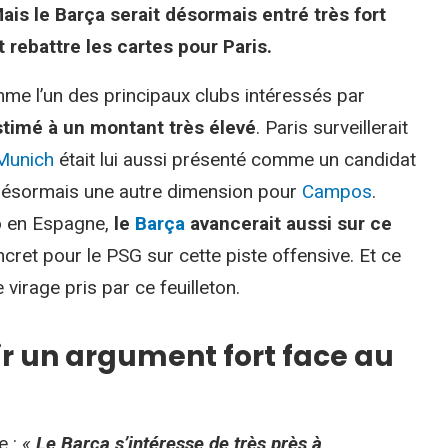
is le Barça serait désormais entré très fort
 rebattre les cartes pour Paris.
me l’un des principaux clubs intéressés par
stimé à un montant très élevé
. Paris surveillerait
Munich
était lui aussi présenté comme un candidat
 désormais une autre dimension pour
Campos
.
o en Espagne,
le
Barça
avancerait aussi sur ce
cret pour le PSG sur cette piste offensive. Et ce
 virage pris par ce feuilleton.
oir un argument fort face au
e :
«
Le Barça s’intéresse de très près à