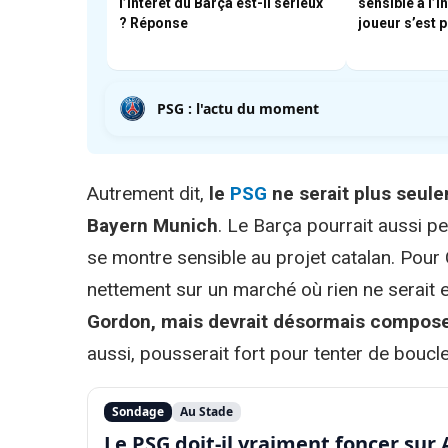
l’intérêt du Barça est-il sérieux
sensible à l’i
? Réponse
joueur s’est 
PSG : l'actu du moment
Autrement dit,
le
PSG
ne serait plus seul
Bayern Munich
. Le Barça pourrait aussi pe
se montre sensible au projet catalan. Pour
nettement sur un marché où rien ne serait 
Gordon, mais devrait désormais compose
aussi, pousserait fort pour tenter de boucler
Sondage
Au Stade
Le PSG doit-il vraiment foncer su