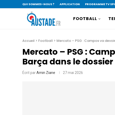
QUI SOMMES-NOUS ?
APPLICATION
PROGRAMME TV SP
FOOTBALL
TE
Accueil
>
Football
>
Mercato – PSG : Campos va devoir 
Mercato – PSG : Campo
Barça dans le dossie
Écrit par
Amin Ziane
27 mai 2026