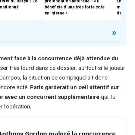
ntérêt du Barça ? Le
prolongation naturelle – « il
Enrique 
positionné
bénéficie d’une très forte cote
mais un a
en interne »
devants
»
ement face à la concurrence déjà attendue du
ser très lourd dans ce dossier, surtout si le joueur
 Campos, la situation se compliquerait donc
encore acté.
Paris garderait un oeil attentif sur
r avec un concurrent supplémentaire
qui, lui
 l’opération.
r Anthony Gordon malgré la concurrence