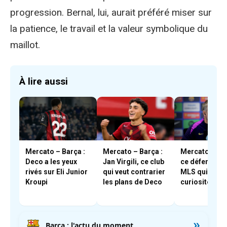
progression. Bernal, lui, aurait préféré miser sur
la patience, le travail et la valeur symbolique du
maillot.
À lire aussi
Mercato – Barça :
Mercato – Barça :
Mercato – Bar
Deco a les yeux
Jan Virgili, ce club
ce défenseur
rivés sur Eli Junior
qui veut contrarier
MLS qui a piq
Kroupi
les plans de Deco
curiosité de F
»
Barça : l'actu du moment