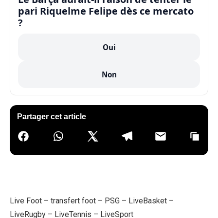
pari Riquelme Felipe dès ce mercato
?
Oui
Non
Partager cet article
Live Foot
–
transfert foot
–
PSG
–
LiveBasket
–
LiveRugby
–
LiveTennis
–
LiveSport