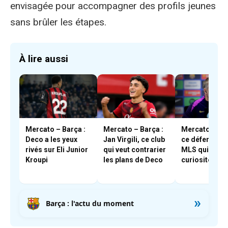
envisagée pour accompagner des profils jeunes
sans brûler les étapes.
À lire aussi
Mercato – Barça :
Mercato – Barça :
Mercato – Bar
Deco a les yeux
Jan Virgili, ce club
ce défenseur
rivés sur Eli Junior
qui veut contrarier
MLS qui a piq
Kroupi
les plans de Deco
curiosité de F
»
Barça : l'actu du moment